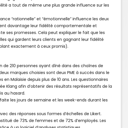
abilité a tout de même une plus grande influence sur les
ance “rationnelle” et “émotionnelle” influence les deux
riment davantage leur fidélité comportementale et
te ses promesses. Cela peut expliquer le fait que les
es qui gardent leurs clients en gagnant leur fidélité
mblant exactement à ceux promis).
lon de 210 personnes ayant dîné dans des chaînes de
 deux marques choisies sont deux PME à succès dans le
s en Malaisie depuis plus de 10 ans. Les questionnaires
ée Klang afin d’obtenir des résultats représentatifs de la
is au hasard.
 faite les jours de semaine et les week-ends durant les
 avec des réponses sous formes d’échelles de Likert.
 constitué de 73% de femmes et de 72% d’employés. Les
âce à un logiciel d’analyses statistiques.